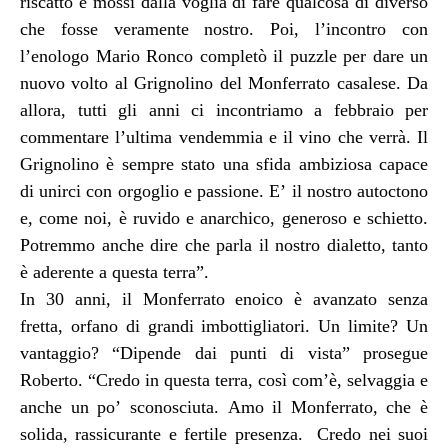
riscatto e mossi dalla voglia di fare qualcosa di diverso
che fosse veramente nostro. Poi, l’incontro con
l’enologo Mario Ronco completò il puzzle per dare un
nuovo volto al Grignolino del Monferrato casalese. Da
allora, tutti gli anni ci incontriamo a febbraio per
commentare l’ultima vendemmia e il vino che verrà. Il
Grignolino è sempre stato una sfida ambiziosa capace
di unirci con orgoglio e passione. E’ il nostro autoctono
e, come noi, è ruvido e anarchico, generoso e schietto.
Potremmo anche dire che parla il nostro dialetto, tanto
è aderente a questa terra”.
In 30 anni, il Monferrato enoico è avanzato senza
fretta, orfano di grandi imbottigliatori. Un limite? Un
vantaggio? “Dipende dai punti di vista” prosegue
Roberto. “Credo in questa terra, così com’è, selvaggia e
anche un po’ sconosciuta. Amo il Monferrato, che è
solida, rassicurante e fertile presenza. Credo nei suoi