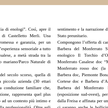
a di enologi”. Così, apre il
sentimento e la narrazione d
a di Castelletto Merli. Una
Stato preunitario.
promessa e garanzia, per un
Compongono l’offerta di cant
’esperienza sensoriale a tutto
Barbera del Monferrato S
salese, a metà strada tra la
enologico Il Torchio d’O
io mariano/Parco Naturale di
Monferrato Casalese doc “
Monferrato rosso doc (la
del secolo scorso, quella di
Barbera doc, Piemonte Bon
 piccola azienda (30 ettari
Cortese doc e Barbera d’A
 a conduzione familiare che,
Barbera del Monferrato S
zione, rappresenta quel plus
(esposizione sud-ovest), per
 ad un contesto più intimo e
dalla Freisa e affinata per u
a professionalità. Oltre agli
ci saranno anche le bollic