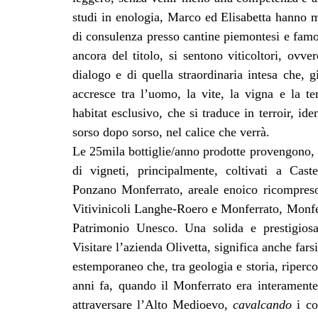
studi in enologia, Marco ed Elisabetta hanno m
di consulenza presso cantine piemontesi e famo
ancora del titolo, si sentono viticoltori, ovve
dialogo e di quella straordinaria intesa che, 
accresce tra l’uomo, la vite, la vigna e la ter
habitat esclusivo, che si traduce in terroir, iden
sorso dopo sorso, nel calice che verrà.
Le 25mila bottiglie/anno prodotte provengono, i
di vigneti, principalmente, coltivati a Cast
Ponzano Monferrato, areale enoico ricompreso
Vitivinicoli Langhe-Roero e Monferrato, Monfer
Patrimonio Unesco. Una solida e prestigios
Visitare l’azienda Olivetta, significa anche fa
estemporaneo che, tra geologia e storia, riperc
anni fa, quando il Monferrato era interamente
attraversare l’Alto Medioevo,
cavalcando
i co