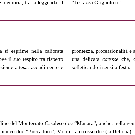
e memoria, tra la leggenda, il
“Terrazza Grignolino”.
a si esprime nella calibrata
ll’uva e del vino; il tutto, in
e il suo respiro tra rispetto
una delicata
caresse
che, da
ziente attesa, accudimento e
solleticando i sensi a festa.
lino del Monferrato Casalese doc “Manara”, anche, nella ve
 bianco doc “Boccadoro”, Monferrato rosso doc (la Bellona),