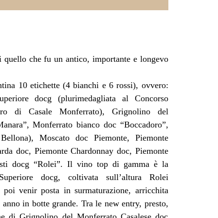
i quello che fu un antico, importante e longevo
ina 10 etichette (4 bianchi e 6 rossi), ovvero:
uperiore docg (plurimedagliata al Concorso
ro di Casale Monferrato), Grignolino del
Manara”, Monferrato bianco doc “Boccadoro”,
 Bellona), Moscato doc Piemonte, Piemonte
arda doc, Piemonte Chardonnay doc, Piemonte
sti docg “Rolei”. Il vino top di gamma è la
uperiore docg, coltivata sull’altura Rolei
 poi venir posta in surmaturazione, arricchita
n anno in botte grande. Tra le new entry, presto,
ine di Grignolino del Monferrato Casalese doc