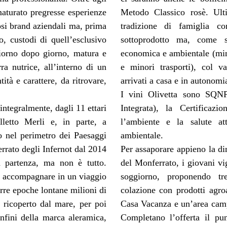
aturato pregresse esperienze
Metodo Classico rosè. Ult
si brand aziendali ma, prima
tradizione di famiglia c
ro, custodi di quell’esclusivo
sottoprodotto ma, come s
giorno dopo giorno, matura e
economica e ambientale (mino
ra nutrice, all’interno di un
e minori trasporti), col v
tità e carattere, da ritrovare,
arrivati a casa e in autonomi
I vini Olivetta sono SQNP
ntegralmente, dagli 11 ettari
Integrata), la Certificazi
elletto Merli e, in parte, a
l’ambiente e la salute at
 nel perimetro dei Paesaggi
ambientale.
rato degli Infernot dal 2014
Per assaporare appieno la di
a partenza, ma non è tutto.
del Monferrato, i giovani vi
rsi accompagnare in un viaggio
soggiorno, proponendo tr
orre epoche lontane milioni di
colazione con prodotti agro
 ricoperto dal mare, per poi
Casa Vacanza e un’area camp
nfini della marca aleramica,
Completano l’offerta il pun