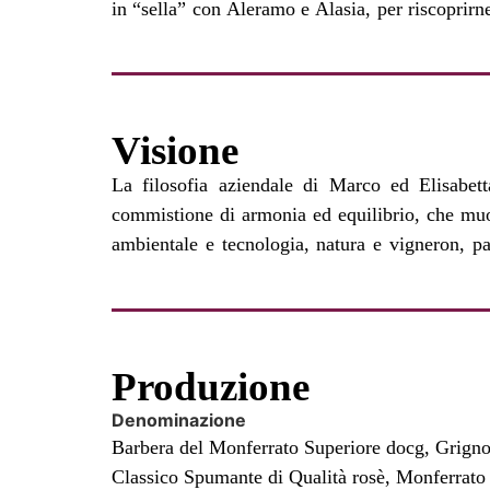
in “sella” con Aleramo e Alasia, per riscoprirn
Visione
La filosofia aziendale di Marco ed Elisabett
prontezza, professionalità e ascolto della vite, de
commistione di armonia ed equilibrio, che muov
ambientale e tecnologia, natura e vigneron, pa
Produzione
Denominazione
Barbera del Monferrato Superiore docg, Grigno
Classico Spumante di Qualità rosè, Monferrato