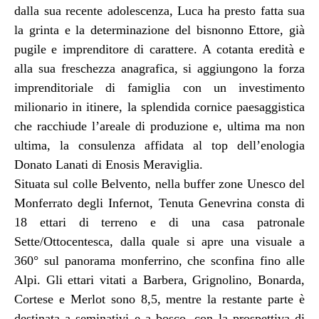
dalla sua recente adolescenza, Luca ha presto fatta sua
la grinta e la determinazione del bisnonno Ettore, già
pugile e imprenditore di carattere. A cotanta eredità e
alla sua freschezza anagrafica, si aggiungono la forza
imprenditoriale di famiglia con un investimento
milionario in itinere, la splendida cornice paesaggistica
che racchiude l’areale di produzione e, ultima ma non
ultima, la consulenza affidata al top dell’enologia
Donato Lanati di Enosis Meraviglia.
Situata sul colle Belvento, nella buffer zone Unesco del
Monferrato degli Infernot, Tenuta Genevrina consta di
18 ettari di terreno e di una casa patronale
Sette/Ottocentesca, dalla quale si apre una visuale a
360° sul panorama monferrino, che sconfina fino alle
Alpi. Gli ettari vitati a Barbera, Grignolino, Bonarda,
Cortese e Merlot sono 8,5, mentre la restante parte è
destinata a seminativi e a bosco, con la prospettiva di