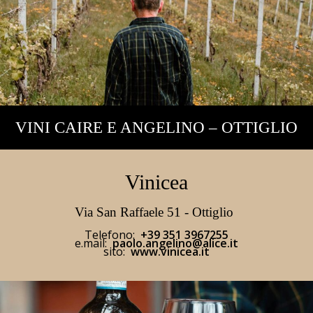
VINI CAIRE E ANGELINO – OTTIGLIO
Vinicea
Via San Raffaele 51 - Ottiglio
Telefono:
+39 351 3967255
e.mail:
paolo.angelino@alice.it
sito:
www.vinicea.it