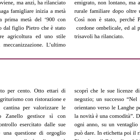
oviene, ma anzi, ha rilanciato
il segnale che la tradizione
saga famigliare inizia a metà
 potuto anche interrompersi.
lla prima metà del ‘900 con
a sua terra da una sorta di
dal figlio Pietro che è stato
l lavoro di genitori, nonni e
re agricoltura ed uno stile
trisavoli ha rilanciato.
 meccanizzazione. L’ultimo
to per cento. Otto ettari di
onsentono di vendere vino in
agriturismo con ristorazione e
no vigneti, e le persone si
n cantina per valorizzare le
o. Trovarlo in farmacia, oltre
o Zanello gestisce sì con
 circa quindici mila bottiglie
ntrollo esercitato dalle sue
di tutto quanto il territorio
 una questione di orgoglio
uanto fatto dagli avi, da ‘Per