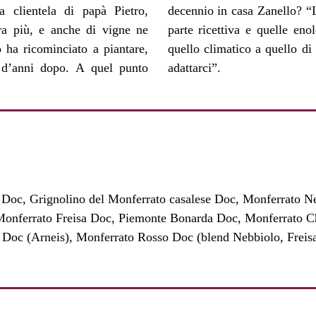
a clientela di papà Pietro,
ulla nostra clientela, per la
ra più, e anche di vigne ne
he i cambiamenti in atto, da
 ha ricominciato a piantare,
nzeranno. Saremo costretti ad
a d’anni dopo. A quel punto
adattarci”.
i Doc, Grignolino del Monferrato casalese Doc, Monferrato 
, Monferrato Freisa Doc, Piemonte Bonarda Doc, Monferrato C
oc (Arneis), Monferrato Rosso Doc (blend Nebbiolo, Freisa