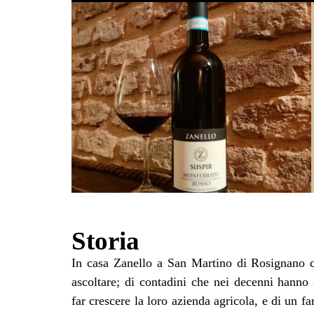
Storia
In casa Zanello a San Martino di Rosignano c’
successore in linea diretta è Paolo Zanello, c
ascoltare; di contadini che nei decenni hanno 
ogni adolescente o giovane cresciuto in una f
far crescere la loro azienda agricola, e di un 
voglia di perseguire una strada alternativ