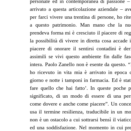
personale ed in contemporanea di passione –
Pietro’ per il Grignolino del Monferrato casale
arrivato a questa articolazione aziendale – a
d’Asti Superiore e potente. Poi cresce l’idea d
per farci vivere una trentina di persone, ho ri
come canale per dare sfogo alla comm
a questo patrimonio. Man mano che la nuo
Chiacchieriamo di vino e di mode e arriviamo a
prendeva forma mi è cresciuto il piacere di reg
il vino rischioso per l’alcol contenuto. E qui 
la possibilità di vivere in diretta cosa accade
(gli ricordo che furono i farmacisti ad inventare
piacere di onorare il sentirsi contadini è de
già pensando di farne uno). “Oggi si tenta la 
assimili se vivi questo ambiente fin dalle fas
questo non è più vino ma succo d’uva con buon
intera. Paolo Zanello non è esente da questo. 
che dell’alcol mi preoccuperei dei conserv
ho ricevuto in vita mia è arrivato in epoca
additivi ma con alcol è sicuramente meglio per
giorno e notte i tamponi in farmacia. Ed è sta
vino è convivialità il poco alcol nel vino aiut
fare quello che hai fatto’. In queste poche pa
viticoltura albergano altrove, dice “La rifle
significato, di un modo di essere di una pers
peggioramento della remunerazione dei prodotti
come dovere e anche come piacere”. Un concetto
spirito da eroe perché sono tutti contro, so
usa il termine resilienza, traducibile in un mo
giovane che voglia vivere e far vivere la prop
non è un ostacolo a cui sottrarsi bensì il viatic
tranne che sfondi con un successo commercial
ed una soddisfazione. Nel momento in cui pre
temi dovrebbero badare lo Stato e l’Europa”