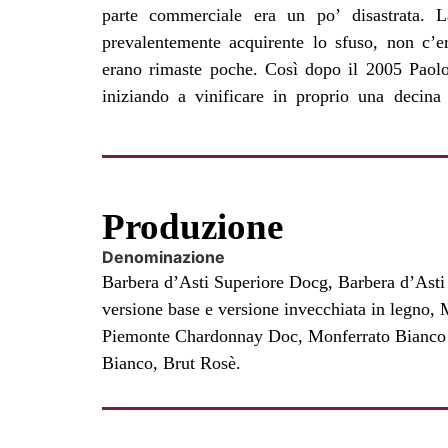
parte commerciale era un po’ disastrata. L
decennio in casa Zanello? “Lavoreremo ancora s
prevalentemente acquirente lo sfuso, non c’e
parte ricettiva e quelle enologica, è chiaro c
erano rimaste poche. Così dopo il 2005 Paolo
quello climatico a quello di mercato ci influe
iniziando a vinificare in proprio una decin
Produzione
Denominazione
Barbera d’Asti Superiore Docg, Barbera d’Ast
versione base e versione invecchiata in legno
Piemonte Chardonnay Doc, Monferrato Bianco D
Bianco, Brut Rosè.