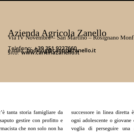
Azienda Agricola Zanello
Via IV Novembre – San Martino – Rosignano Monf
Telefono:
+39 351 9227660
e.mail:
booking@cantinazanello.it
sito:
www.cantinazanello.it
è tanta storia famigliare da
oinvolto in agricoltura come
saputo gestire con profitto e
amiglia contadina, ma con la
farmacista che non solo non ha
a. Laureatosi in farmacia è