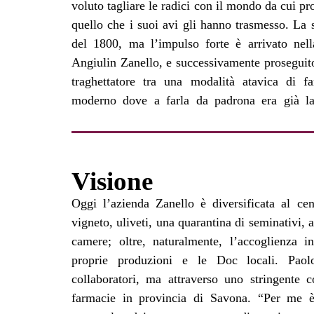
voluto tagliare le radici con il mondo da cui pr
emigrato, non lontano, ma abbastanza per dare 
quello che i suoi avi gli hanno trasmesso. La 
rurale familiare dopo oltre un secolo avrebbe
del 1800, ma l’impulso forte è arrivato ne
Così non è stato, perché Paolo è legato all
Angiulin Zanello, e successivamente proseguito 
cordone ombelicale, ed al posto di cancellare i
traghettatore tra una modalità atavica di fa
moderno dove a farla da padrona era già la
Visione
Oggi l’azienda Zanello è diversificata al cen
scoprì che le sue licenze di farmacista gli c
vigneto, uliveti, una quarantina di seminativi, 
negozio; un successo “Nel savonese non ci so
camere; oltre, naturalmente, l’accoglienza i
orientano verso le Langhe per rifornirsi di vin
proprie produzioni e le Doc locali. Paol
la novità è una comodità”. Dalla cantina escono
collaboratori, ma attraverso uno stringente co
ogni anno, su un ventaglio di doc espressione 
farmacie in provincia di Savona. “Per me è
può dare. In etichetta poi il riconoscimento di q