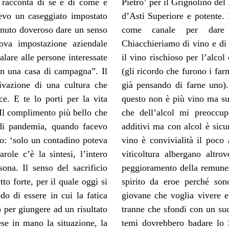
 racconta di sé e di come è
se, ad ‘Angiulin’ una Barbera
vevo un caseggiato impostato
ella struttura ricettiva anche
tenuto doveroso dare un senso
ercializzazione enoica.
va impostazione aziendale
 parlare di quella che vuole
alare alle persone interessate
è l’uomo di scienza a parlare
 in una casa di campagna”. Il
 i vini aromatizzati, e lui sta
rivazione di una cultura che
strada dei vini senza alcol,
ce. E te lo porti per la vita
 potere nutrizionale. Io più
“Il complimento più bello che
anti, un vino genuino senza
 di pandemia, quando facevo
 la salute, e poi, siccome il
to: ‘solo un contadino poteva
a lo spirito”. I rischi per la
role c’è la sintesi, l’intero
ssione che faccio è il forte
ona. Il senso del sacrificio
. Fare l’agricoltore richiede
 forte, per il quale oggi si
prattutto il mercato. Per un
do di essere in cui la fatica
ria famiglia è difficilissimo
o per giungere ad un risultato
e fuori dal comune. A questi
se in mano la situazione, la
. Cosa accadrà nel prossimo